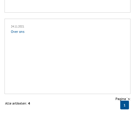
24.11.2021
Over ons
Pagina ' s:
Alle artikelen:
4
1