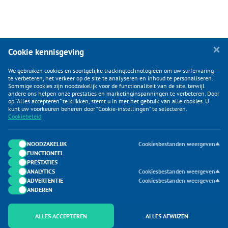
Cookie kennisgeving
We gebruiken cookies en soortgelijke trackingtechnologieën om uw surfervaring
te verbeteren, het verkeer op de site te analyseren en inhoud te personaliseren.
Sommige cookies zijn noodzakelijk voor de functionaliteit van de site, terwijl
andere ons helpen onze prestaties en marketinginspanningen te verbeteren. Door
op “Alles accepteren” te klikken, stemt u in met het gebruik van alle cookies. U
KLANTENSERVICE
kunt uw voorkeuren beheren door “Cookie-instellingen” te selecteren.
Cookiebeleid
CATEGORIEËN
DUIJVELAAR E-COMMERCE
NOODZAKELIJK
Cookiesbestanden weergeven
FUNCTIONEEL
CONTACTEN
PRESTATIES
ANALYTICS
Cookiesbestanden weergeven
ADVERTENTIE
Cookiesbestanden weergeven
ANDEREN
ALLES ACCEPTEREN
ALLES AFWIJZEN