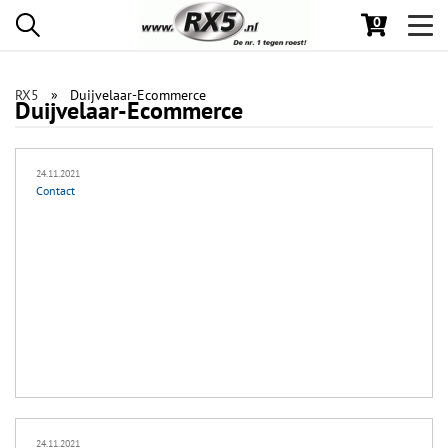
0
Toggl
navig
RX5
Duijvelaar-Ecommerce
Duijvelaar-Ecommerce
24.11.2021
Contact
24.11.2021