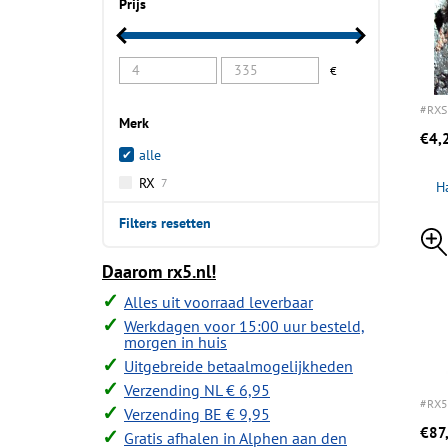
Prijs
€
#RXS
Merk
€4,
alle
RX
7
H
Filters resetten
Daarom rx5.nl!
Alles uit voorraad leverbaar
Werkdagen voor 15:00 uur besteld,
morgen in huis
Uitgebreide betaalmogelijkheden
Verzending NL € 6,95
#RX5
Verzending BE € 9,95
€87
Gratis afhalen in Alphen aan den