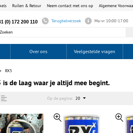
kels
Ruilen & Retour
Neem contact met ons op
Algemene Voorwa
Terugbelverzoek
Ma-vr 10:00-17:00
1 (0) 172 200 110
Over ons
Veelgestelde vragen
RX5
 is de laag waar je altijd mee begint.
Op de pagina:
20