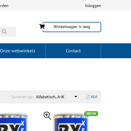
arden
Inloggen
Winkelwagen is leeg
Onze webwinkels
Contact
Sorteren op:
Alfabetisch, A-IK
PDF
NIEUW