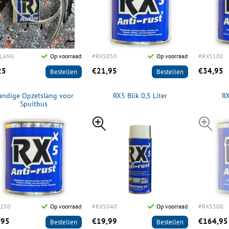
LANG
Op voorraad
#RX5050
Op voorraad
#RX5100
25
€21,95
€34,95
Bestellen
Bestellen
andige Opzetslang voor
RX5 Blik 0,5 Liter
RX
Spuitbus
250
Op voorraad
#RX5040
Op voorraad
#RX5500
,95
€19,99
€164,95
Bestellen
Bestellen