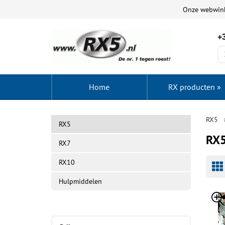
Onze webwin
+3
Home
RX producten
»
RX5
RX5
RX5
RX7
RX10
Hulpmiddelen