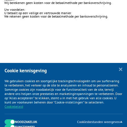
Wij berekenen geen kosten voor de betaalmethode per bankoverschrijving.
Uw voordelen:
U betaalt op een veilige en vertrouwde manier.
We rekenen geen kosten voor de betaalmethode per bankoverschrijving.
Cookie kennisgeving
We gebruiken cookies en soortgelijke trackingtechnologieën om uw surfervaring
te verbeteren, het verkeer op de site te analyseren en inhoud te personaliseren.
Sommige cookies zijn noodzakelijk voor de functionaliteit van de site, terwijl
andere ons helpen onze prestaties en marketinginspanningen te verbeteren. Door
op “Alles accepteren” te klikken, stemt u in met het gebruik van alle cookies. U
KLANTENSERVICE
kunt uw voorkeuren beheren door “Cookie-instellingen” te selecteren.
Cookiebeleid
CATEGORIEËN
DUIJVELAAR E-COMMERCE
NOODZAKELIJK
Cookiesbestanden weergeven
FUNCTIONEEL