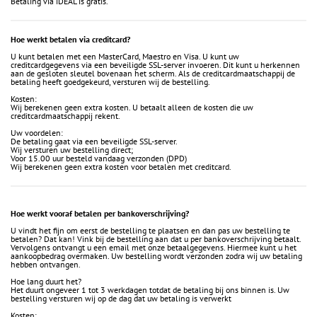
Betaling via iDEAL is gratis.
Hoe werkt betalen via creditcard?
U kunt betalen met een MasterCard, Maestro en Visa. U kunt uw
creditcardgegevens via een beveiligde SSL-server invoeren. Dit kunt u herkennen
aan de gesloten sleutel bovenaan het scherm. Als de creditcardmaatschappij de
betaling heeft goedgekeurd, versturen wij de bestelling.
Kosten:
Wij berekenen geen extra kosten. U betaalt alleen de kosten die uw
creditcardmaatschappij rekent.
Uw voordelen:
De betaling gaat via een beveiligde SSL-server.
Wij versturen uw bestelling direct;
Voor 15.00 uur besteld vandaag verzonden (DPD)
Wij berekenen geen extra kosten voor betalen met creditcard.
Hoe werkt vooraf betalen per bankoverschrijving?
U vindt het fijn om eerst de bestelling te plaatsen en dan pas uw bestelling te
betalen? Dat kan! Vink bij de bestelling aan dat u per bankoverschrijving betaalt.
Vervolgens ontvangt u een email met onze betaalgegevens. Hiermee kunt u het
aankoopbedrag overmaken. Uw bestelling wordt verzonden zodra wij uw betaling
hebben ontvangen.
Hoe lang duurt het?
Het duurt ongeveer 1 tot 3 werkdagen totdat de betaling bij ons binnen is. Uw
bestelling versturen wij op de dag dat uw betaling is verwerkt
Kosten: