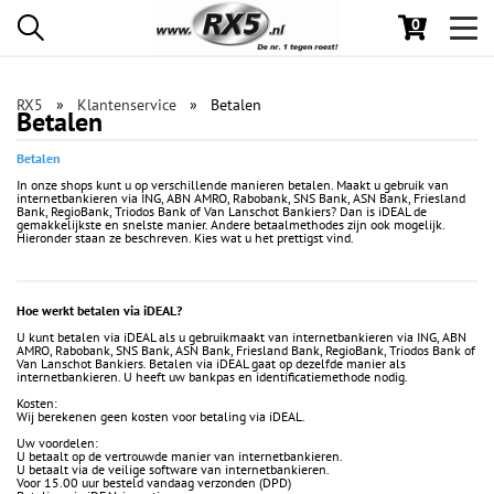
0
Toggl
navig
RX5
Klantenservice
Betalen
Betalen
Betalen
In onze shops kunt u op verschillende manieren betalen. Maakt u gebruik van
internetbankieren via ING, ABN AMRO, Rabobank, SNS Bank, ASN Bank, Friesland
Bank, RegioBank, Triodos Bank of Van Lanschot Bankiers? Dan is iDEAL de
gemakkelijkste en snelste manier. Andere betaalmethodes zijn ook mogelijk.
Hieronder staan ze beschreven. Kies wat u het prettigst vind.
Hoe werkt betalen via iDEAL?
U kunt betalen via iDEAL als u gebruikmaakt van internetbankieren via ING, ABN
AMRO, Rabobank, SNS Bank, ASN Bank, Friesland Bank, RegioBank, Triodos Bank of
Van Lanschot Bankiers. Betalen via iDEAL gaat op dezelfde manier als
internetbankieren. U heeft uw bankpas en identificatiemethode nodig.
Kosten:
Wij berekenen geen kosten voor betaling via iDEAL.
Uw voordelen:
U betaalt op de vertrouwde manier van internetbankieren.
U betaalt via de veilige software van internetbankieren.
Voor 15.00 uur besteld vandaag verzonden (DPD)