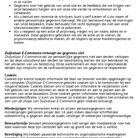
in te vullen.
Gegevens over het gebruik van onze site en de feedback die we krijgen van
onze bezoekers helpen ons om onze site verder te ontwikkelen en te
verbeteren.
Als u besluit een recensie te schrijven, kunt u zelf kiezen of u uw naam of
andere persoonlijke gegevens toevoegt. We zijn benieuwd naar de meningen
van onze bezoekers, maar behouden het recht bijdragen die niet aan onze
sitevoorwaarden voldoen niet te publiceren.
Als u reageert op een actie of prijsvraag, vragen wij uw naam, adres en e-
mailadres. Deze gegevens gebruiken we om de actie uit te voeren, de
prijswinnaar(s) bekend te maken, en de respons op onze marketingacties te
meten.
Duijvelaar E-Commerce
verkoopt uw gegevens niet
Duijvelaar E-Commerce
zal uw persoonlijke gegevens niet aan derden verkopen
en zal deze uitsluitend aan derden ter beschikking stellen die zijn betrokken bij
het uitvoeren van uw bestelling. Onze werknemers en door ons ingeschakelde
derden zijn verplicht om de vertrouwelijkheid van uw gegevens te respecteren.
Cookies
Cookies zijn kleine stukjes informatie die door uw browser worden opgeslagen op
uw computer.
Duijvelaar E-Commerce
gebruikt cookies om u te herkennen bij een
volgend bezoek. Cookies stellen ons in staat om informatie te verzamelen over
het gebruik van onze diensten en deze te verbeteren en aan te passen aan de
wensen van onze bezoekers. Onze cookies geven informatie met betrekking tot
persoonsidentificatie. U kunt uw browser zo instellen dat u tijdens het winkelen bij
een van de shops van Duijvelaar E-Commerce
geen cookies ontvangt.
Minderjarigen
Wij verwerken enkel en alleen persoonsgegevens van
minderjarigen (personen jonger dan 16 jaar) indien daarvoor schriftelijke
toestemming is gegeven door de ouder, verzorger of wettelijke vertegenwoordiger.
Bewaartermijn
bewaart persoonsgegevens niet langer dan noodzakelijk voor het
doel waarvoor deze zijn verstrekt dan wel op grond van de wet is vereist.
Beveiliging
Wij hebben passende technische en organisatorische maatregelen
genomen om persoonsgegevens van u te beschermen tegen onrechtmatige