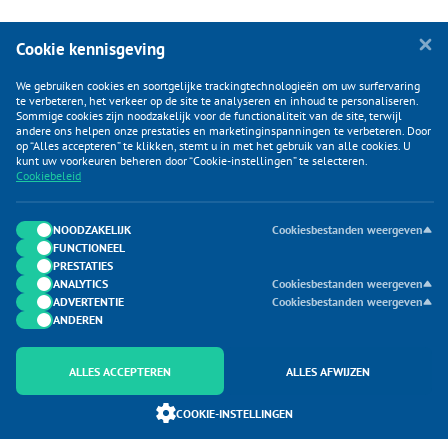
Cookie kennisgeving
We gebruiken cookies en soortgelijke trackingtechnologieën om uw surfervaring
te verbeteren, het verkeer op de site te analyseren en inhoud te personaliseren.
Sommige cookies zijn noodzakelijk voor de functionaliteit van de site, terwijl
andere ons helpen onze prestaties en marketinginspanningen te verbeteren. Door
op “Alles accepteren” te klikken, stemt u in met het gebruik van alle cookies. U
KLANTENSERVICE
kunt uw voorkeuren beheren door “Cookie-instellingen” te selecteren.
Cookiebeleid
CATEGORIEËN
DUIJVELAAR E-COMMERCE
NOODZAKELIJK
Cookiesbestanden weergeven
FUNCTIONEEL
CONTACTEN
PRESTATIES
ANALYTICS
Cookiesbestanden weergeven
ADVERTENTIE
Cookiesbestanden weergeven
ANDEREN
ALLES ACCEPTEREN
ALLES AFWIJZEN
Onderdeel van Duijvelaar E-commerce
COOKIE-INSTELLINGEN