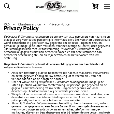
0
Toggl
navig
RX5
Klantenservice
Privacy Policy
Privacy Policy
Duijvelaar E-Commerce
respecteert de privacy van alle gebruikers van haar site en
draagt er zorg voor dat de persoonlijke informatie die u ons verschaft vertrouwelijk
wordt behandeld. Wij gebruiken uw gegevens om de bestellingen zo snel en
gemakkelijk mogelijk te laten verlopen. Voor het overige zullen wij deze gegevens
uitsluitend gebruiken met uw toestemming.
Duijvelaar E-Commerce
zal uw
persoonlijke gegevens niet aan derden verkopen en zal deze uitsluitend aan
derden ter beschikking stellen die zijn betrokken bij het uitvoeren van uw
bestelling.
Duijvelaar E-Commerce
gebruikt de verzamelde gegevens om haar klanten de
volgende diensten te leveren:
Als u een bestelling plaatst, hebben we uw naam, e-mailadres, afleveradres
en betaalgegevens nodig om uw bestelling uit te voeren en u van het
verloop daarvan op de hoogte te houden.
Om het winkelen bij
Duijvelaar E-Commerce
zo aangenaam mogelijk te
laten zijn, slaan wij met uw toestemming uw persoonlijke gegevens en de
gegevens met betrekking tot uw bestelling en het gebruik van onze
diensten op. Hierdoor kunnen wij de website personaliseren.
Wij gebruiken uw e-mailadres om u te informeren over de ontwikkeling van
de website en over speciale aanbiedingen en acties. Als u hier niet langer
prijs op stelt, kunt u zich uitschrijven op onze website.
Als u bij
Duijvelaar E-Commerce
een bestelling plaatst bewaren wij, indien
gewenst, uw gegevens op een Secure Server. U kunt een gebruikersnaam en
wachtwoord opgeven zodat u uw naam en adres, telefoonnummer, e-
mailadres, aflever- en betaalgegevens niet bij iedere nieuwe bestelling hoeft