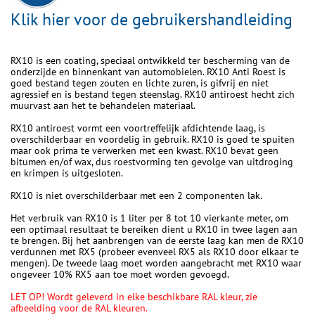
Klik hier voor de gebruikershandleiding
RX10 is een coating, speciaal ontwikkeld ter bescherming van de
onderzijde en binnenkant van automobielen. RX10 Anti Roest is
goed bestand tegen zouten en lichte zuren, is gifvrij en niet
agressief en is bestand tegen steenslag. RX10 antiroest hecht zich
muurvast aan het te behandelen materiaal.
RX10 antiroest vormt een voortreffelijk afdichtende laag, is
overschilderbaar en voordelig in gebruik. RX10 is goed te spuiten
maar ook prima te verwerken met een kwast. RX10 bevat geen
bitumen en/of wax, dus roestvorming ten gevolge van uitdroging
en krimpen is uitgesloten.
RX10 is niet overschilderbaar met een 2 componenten lak.
Het verbruik van RX10 is 1 liter per 8 tot 10 vierkante meter, om
een optimaal resultaat te bereiken dient u RX10 in twee lagen aan
te brengen. Bij het aanbrengen van de eerste laag kan men de RX10
verdunnen met RX5 (probeer evenveel RX5 als RX10 door elkaar te
mengen). De tweede laag moet worden aangebracht met RX10 waar
ongeveer 10% RX5 aan toe moet worden gevoegd.
LET OP! Wordt geleverd in elke beschikbare RAL kleur, zie
afbeelding voor de RAL kleuren.