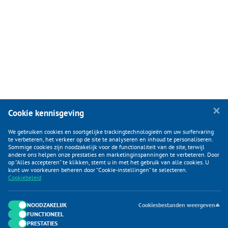
Cookie kennisgeving
We gebruiken cookies en soortgelijke trackingtechnologieën om uw surfervaring
te verbeteren, het verkeer op de site te analyseren en inhoud te personaliseren.
Sommige cookies zijn noodzakelijk voor de functionaliteit van de site, terwijl
andere ons helpen onze prestaties en marketinginspanningen te verbeteren. Door
op “Alles accepteren” te klikken, stemt u in met het gebruik van alle cookies. U
KLANTENSERVICE
kunt uw voorkeuren beheren door “Cookie-instellingen” te selecteren.
Cookiebeleid
CATEGORIEËN
DUIJVELAAR E-COMMERCE
NOODZAKELIJK
Cookiesbestanden weergeven
FUNCTIONEEL
CONTACTEN
PRESTATIES