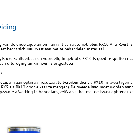
eiding
g van de onderzijde en binnenkant van automobielen. RX10 Anti Roest is g
roest hecht zich muurvast aan het te behandelen materiaal.
g, is overschilderbaar en voordelig in gebruik. RX10 is goed te spuiten 
an uitdroging en krimpen is uitgesloten.
k.
meter, om een optimaal resultaat te bereiken dient u RX10 in twee lagen 
 RX5 als RX10 door elkaar te mengen). De tweede laag moet worden aa
arte afwerking in hoogglans, zelfs als u het met de kwast opbrengt krij