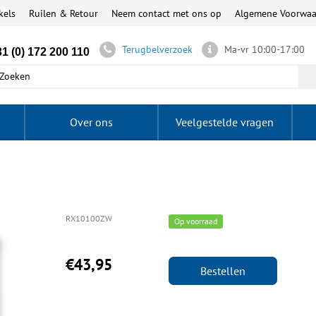
kels
Ruilen & Retour
Neem contact met ons op
Algemene Voorwa
Terugbelverzoek
Ma-vr 10:00-17:00
1 (0) 172 200 110
Over ons
Veelgestelde vragen
RX10100ZW
Op voorraad
€43,95
Bestellen