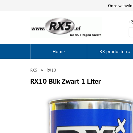
Onze webwin
+3
Home
RX producten
»
RX5
RX10
RX10 Blik Zwart 1 Liter