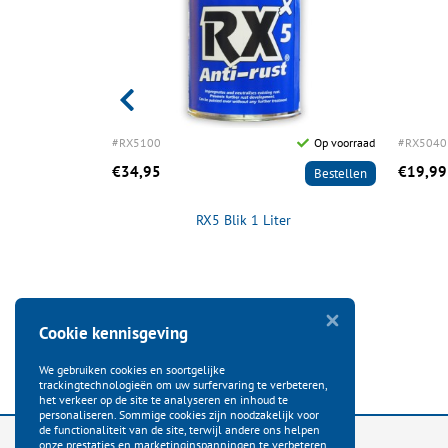
Op voorraad
#RX5100
Op voorraad
#RX5040
€34,95
€19,99
Bestellen
Bestellen
er
RX5 Blik 1 Liter
Cookie kennisgeving
We gebruiken cookies en soortgelijke
trackingtechnologieën om uw surfervaring te verbeteren,
het verkeer op de site te analyseren en inhoud te
personaliseren. Sommige cookies zijn noodzakelijk voor
de functionaliteit van de site, terwijl andere ons helpen
onze prestaties en marketinginspanningen te verbeteren.