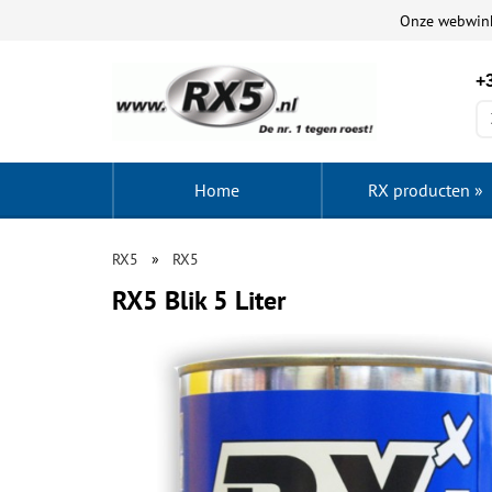
Onze webwin
+3
Home
RX producten
»
RX5
RX5
RX5 Blik 5 Liter