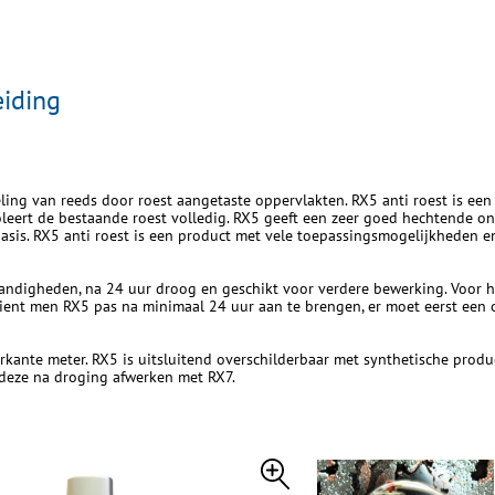
eiding
ling van reeds door roest aangetaste oppervlakten. RX5 anti roest is ee
soleert de bestaande roest volledig. RX5 geeft een zeer goed hechtende 
sis. RX5 anti roest is een product met vele toepassingsmogelijkheden en
tandigheden, na 24 uur droog en geschikt voor verdere bewerking. Voor he
 dient men RX5 pas na minimaal 24 uur aan te brengen, er moet eerst ee
ierkante meter. RX5 is uitsluitend overschilderbaar met synthetische pro
 deze na droging afwerken met RX7.