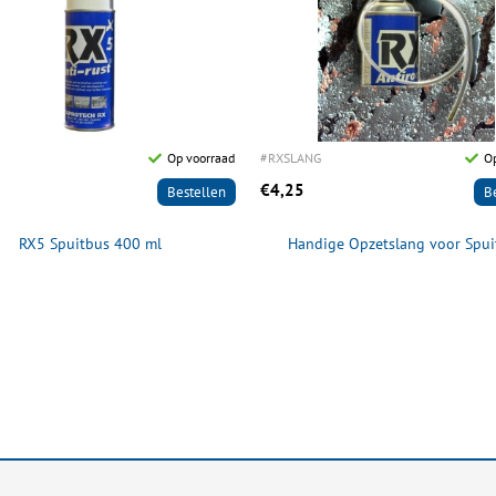
Op voorraad
#RXSLANG
Op
€4,25
Bestellen
B
RX5 Spuitbus 400 ml
Handige Opzetslang voor Spui