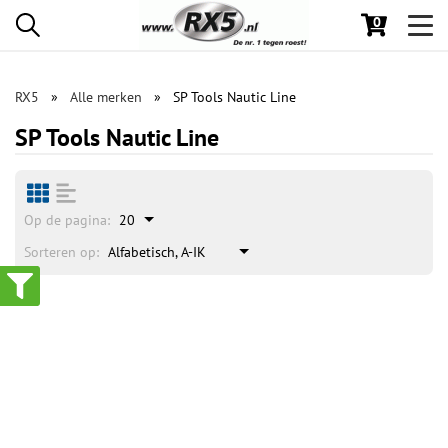
0
Toggl
navig
RX5
Alle merken
SP Tools Nautic Line
SP Tools Nautic Line
Op de pagina:
20
Sorteren op:
Alfabetisch, A-IK