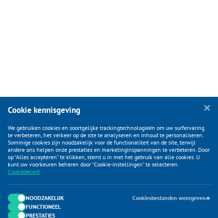
Cookie kennisgeving
We gebruiken cookies en soortgelijke trackingtechnologieën om uw surfervaring
te verbeteren, het verkeer op de site te analyseren en inhoud te personaliseren.
Sommige cookies zijn noodzakelijk voor de functionaliteit van de site, terwijl
andere ons helpen onze prestaties en marketinginspanningen te verbeteren. Door
op “Alles accepteren” te klikken, stemt u in met het gebruik van alle cookies. U
KLANTENSERVICE
kunt uw voorkeuren beheren door “Cookie-instellingen” te selecteren.
Cookiebeleid
CATEGORIEËN
DUIJVELAAR E-COMMERCE
NOODZAKELIJK
Cookiesbestanden weergeven
FUNCTIONEEL
CONTACTEN
PRESTATIES